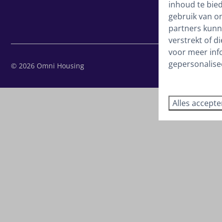
inhoud te bie
gebruik van o
partners kunn
verstrekt of d
voor meer inf
gepersonalise
© 2026 Omni Housing
Alles accept