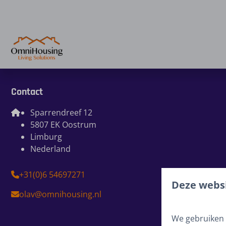
Contact
Sparrendreef 12
5807 EK Oostrum
Limburg
Nederland
+31(0)6 54697271
Deze websi
olav@omnihousing.nl
We gebruiken 