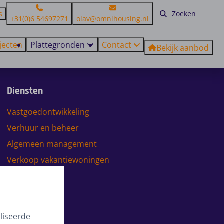
s
+31(0)6 54697271
olav@omnihousing.nl
jecten
Plattegronden
Contact
Bekijk aanbod
Diensten
Vastgoedontwikkeling
Verhuur en beheer
Algemeen management
Verkoop vakantiewoningen
liseerde