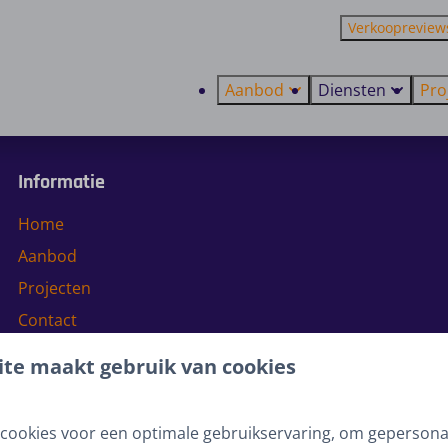
Verkoopreview
Aanbod
Diensten
Pro
Informatie
Home
Aanbod
Projecten
Contact
te maakt gebruik van cookies
Investeren
Beleggen in recreatievastgoed
cookies voor een optimale gebruikservaring, om gepersona