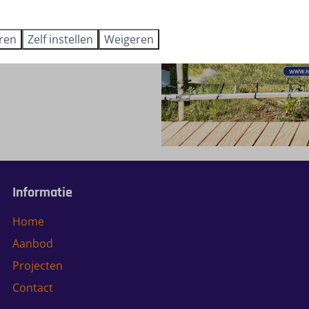
oepassing.
eren
Zelf instellen
Weigeren
Informatie
Home
Aanbod
Projecten
Contact