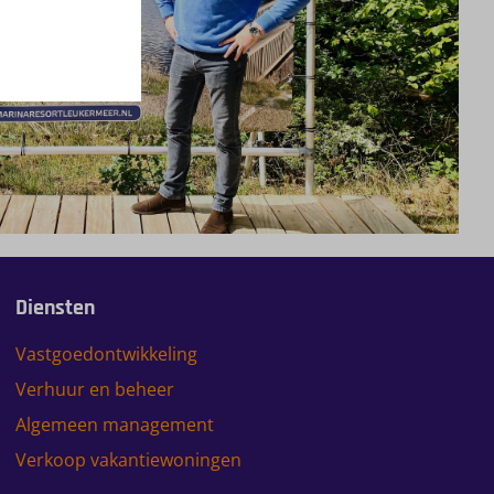
Diensten
Vastgoedontwikkeling
Verhuur en beheer
Algemeen management
Verkoop vakantiewoningen