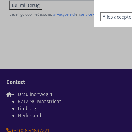
Bel mij terug
Beveiligd door reCaptcha,
privacybeleid
en
servicevoorwaarden
zijn van t
Alles accept
Contact
Ursulinenweg 4
6212 NC Maastricht
Limburg
Nederland
+31(0)6 54697271