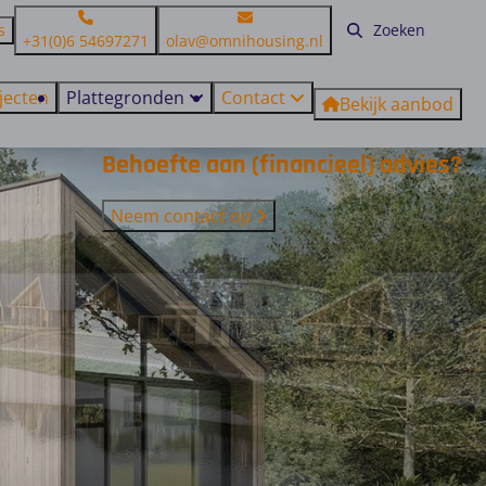
s
+31(0)6 54697271
olav@omnihousing.nl
jecten
Plattegronden
Contact
Bekijk aanbod
Behoefte aan (financieel) advies?
Neem contact op