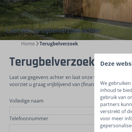
Laat een terugbelverzoek achter
Home
Terugbelverzoek
Terugbelverzoek
Deze websi
Laat uw gegevens achter en laat onze verkoopadviseur O
We gebruiken 
voorziet u graag vrijblijvend van (financieel) advies.
inhoud te bie
gebruik van o
Volledige naam
partners kunn
verstrekt of d
voor meer inf
Telefoonnummer
gepersonalise