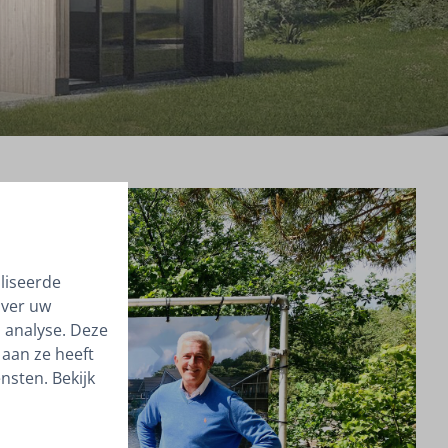
liseerde
over uw
 analyse. Deze
aan ze heeft
nsten. Bekijk