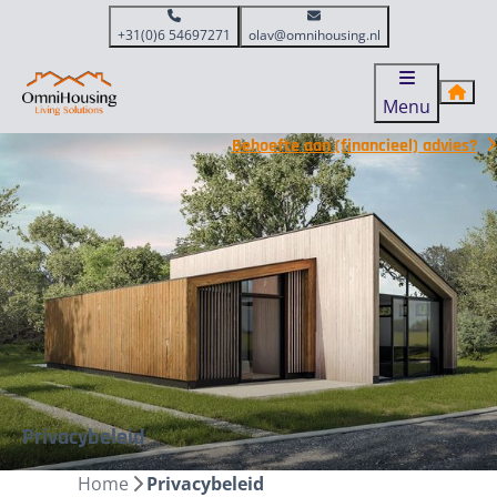
+31(0)6 54697271
olav@omnihousing.nl
Menu
Behoefte aan (financieel) advies?
Privacybeleid
Home
Privacybeleid