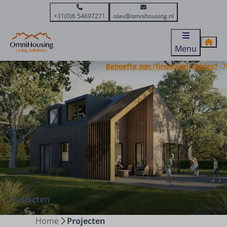
+31(0)6 54697271
olav@omnihousing.nl
Menu
Behoefte aan (financieel) advies?
Projecten
Home
Projecten