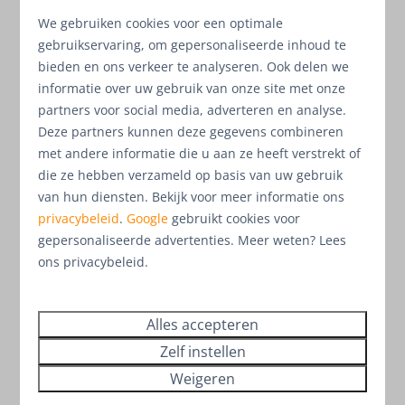
alledag wil mijden.
We gebruiken cookies voor een optimale
Bekijk het aanbod
gebruikservaring, om gepersonaliseerde inhoud te
bieden en ons verkeer te analyseren. Ook delen we
informatie over uw gebruik van onze site met onze
partners voor social media, adverteren en analyse.
Deze partners kunnen deze gegevens combineren
met andere informatie die u aan ze heeft verstrekt of
die ze hebben verzameld op basis van uw gebruik
van hun diensten. Bekijk voor meer informatie ons
privacybeleid
.
Google
gebruikt cookies voor
gepersonaliseerde advertenties. Meer weten? Lees
ons privacybeleid.
Marina Resort Leukermeer
Alles accepteren
Zelf instellen
Marina Resort Leukermeer beschikt over 148
Weigeren
recreatiewoningen en 34 appartementen nabij