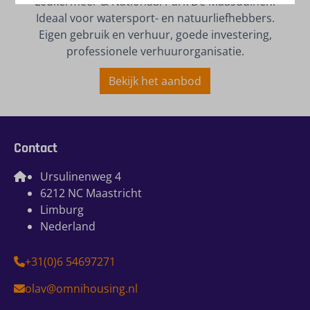
Leukermeer & Nationaal Park De Maasduinen.
Ideaal voor watersport- en natuurliefhebbers.
Eigen gebruik en verhuur, goede investering,
professionele verhuurorganisatie.
Bekijk het aanbod
Contact
Ursulinenweg 4
6212 NC Maastricht
Limburg
Nederland
+31(0)6 54697271
olav@omnihousing.nl