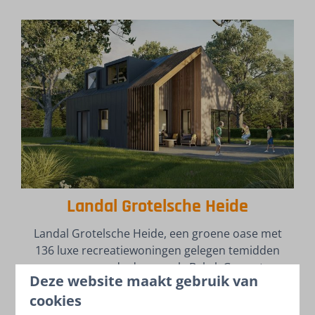
Landal Grotelsche Heide
Landal Grotelsche Heide, een groene oase met
136 luxe recreatiewoningen gelegen temidden
van eeuwenoude dorpen als Bakel, Gemert en
Deze website maakt gebruik van
Aarle-Rixtel. De omringende natuur heeft een
cookies
rustgevende werking op wie even de hectiek van