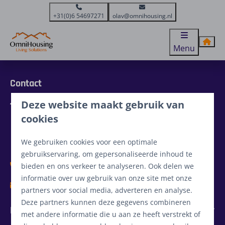
+31(0)6 54697271
olav@omnihousing.nl
Menu
Contact
Deze website maakt gebruik van
De Kamp 5
5855 EG Well
cookies
Limburg
Nederland
We gebruiken cookies voor een optimale
gebruikservaring, om gepersonaliseerde inhoud te
+31(0)6 54697271
bieden en ons verkeer te analyseren. Ook delen we
informatie over uw gebruik van onze site met onze
olav@omnihousing.nl
partners voor social media, adverteren en analyse.
Deze partners kunnen deze gegevens combineren
Informatie
met andere informatie die u aan ze heeft verstrekt of