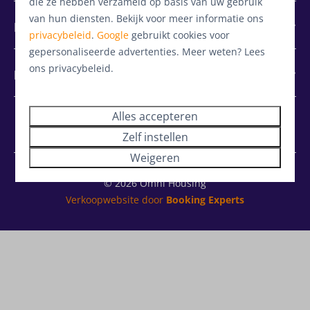
die ze hebben verzameld op basis van uw gebruik
van hun diensten. Bekijk voor meer informatie ons
Investeren
privacybeleid
.
Google
gebruikt cookies voor
gepersonaliseerde advertenties. Meer weten? Lees
ons privacybeleid.
Diensten
Alles accepteren
Zelf instellen
Weigeren
© 2026 Omni Housing
Verkoopwebsite door
Booking Experts