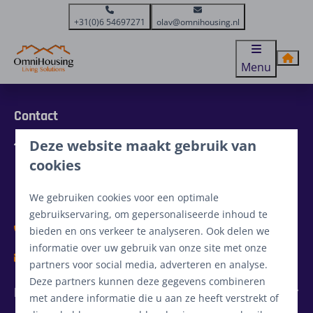
+31(0)6 54697271
olav@omnihousing.nl
Menu
Contact
Deze website maakt gebruik van
De Kamp 5
5855 EG Well
cookies
Limburg
Nederland
We gebruiken cookies voor een optimale
gebruikservaring, om gepersonaliseerde inhoud te
+31(0)6 54697271
bieden en ons verkeer te analyseren. Ook delen we
informatie over uw gebruik van onze site met onze
olav@omnihousing.nl
partners voor social media, adverteren en analyse.
Deze partners kunnen deze gegevens combineren
Informatie
met andere informatie die u aan ze heeft verstrekt of