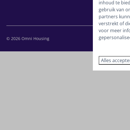
inhoud te bie
gebruik van o
partners kunn
verstrekt of d
voor meer inf
gepersonalise
© 2026 Omni Housing
Alles accept