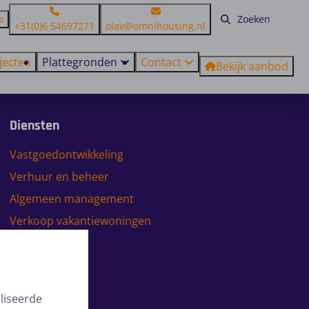
s
+31(0)6 54697271
olav@omnihousing.nl
jecten
Plattegronden
Contact
Bekijk aanbod
Diensten
Vastgoedontwikkeling
Verhuur en beheer
Algemeen management
Verkoop vakantiewoningen
liseerde