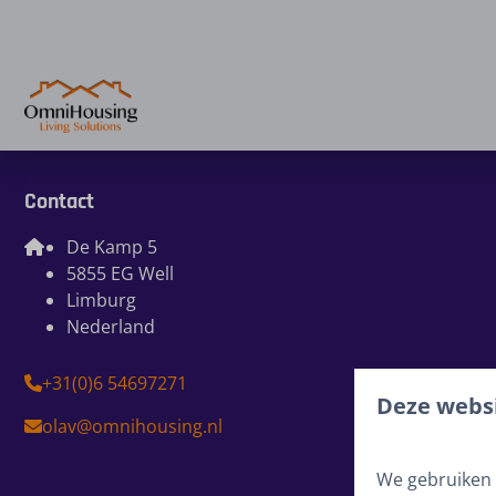
Contact
De Kamp 5
5855 EG Well
Limburg
Nederland
+31(0)6 54697271
Deze websi
olav@omnihousing.nl
We gebruiken 