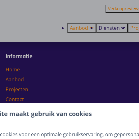
Verkoopreview
Aanbod
Diensten
Pro
Informatie
Home
Aanbod
Projecten
Contact
te maakt gebruik van cookies
Investeren
Beleggen in recreatievastgoed
cookies voor een optimale gebruikservaring, om gepersona