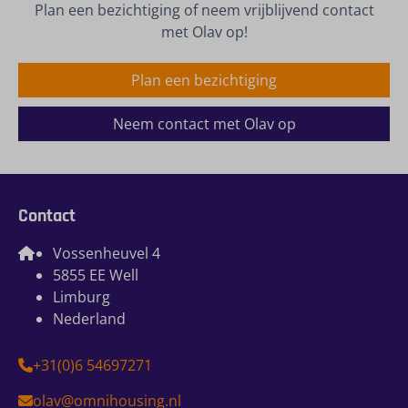
Plan een bezichtiging of neem vrijblijvend contact
met Olav op!
Plan een bezichtiging
Neem contact met Olav op
Contact
Vossenheuvel 4
5855 EE Well
Limburg
Nederland
+31(0)6 54697271
olav@omnihousing.nl