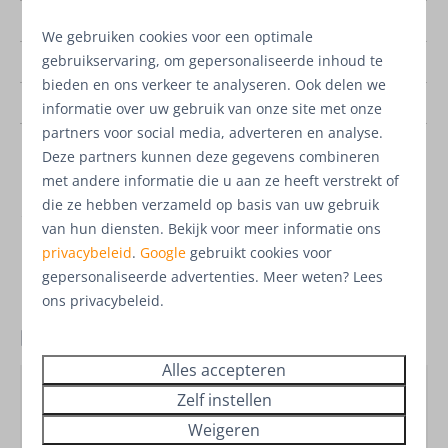
Bouwjaar
2023
We gebruiken cookies voor een optimale
2
Woonoppervlakte
101 m
gebruikservaring, om gepersonaliseerde inhoud te
bieden en ons verkeer te analyseren. Ook delen we
2
Oppervlakte perceel
525 m
informatie over uw gebruik van onze site met onze
partners voor social media, adverteren en analyse.
Energielabel
Deze partners kunnen deze gegevens combineren
met andere informatie die u aan ze heeft verstrekt of
die ze hebben verzameld op basis van uw gebruik
van hun diensten. Bekijk voor meer informatie ons
€ 395.000,-
excl. btw k.k.
privacybeleid
.
Google
gebruikt cookies voor
gepersonaliseerde advertenties. Meer weten? Lees
ons privacybeleid.
Plattegrond
Alles accepteren
Zelf instellen
Weigeren