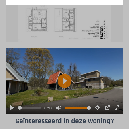
Play
01:50
Play
Mute
Settings
PIP
Enter
Geïnteresseerd in deze woning?
fulls