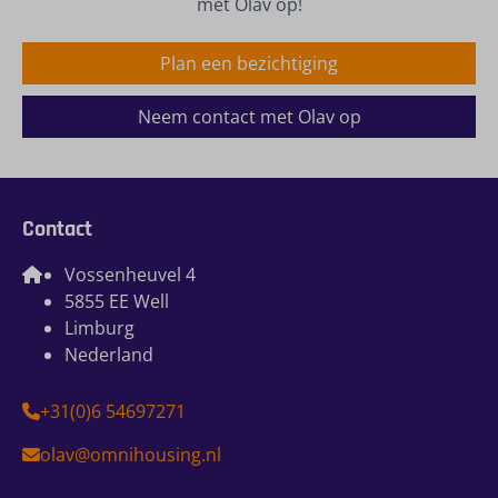
met Olav op!
Plan een bezichtiging
Neem contact met Olav op
Contact
Vossenheuvel 4
5855 EE Well
Limburg
Nederland
+31(0)6 54697271
olav@omnihousing.nl