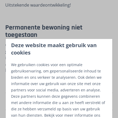
Uitstekende waardeontwikkeling!
Permanente bewoning niet
toegestaan
Deze website maakt gebruik van
Op het park is permanente bewoning vanuit de
gemeente
niet toegestaan
. U kunt zich dus niet
cookies
inschrijven bij de gemeente en de woning gebruiken
als vast hoofdverblijf. U mag wanneer u een woning
We gebruiken cookies voor een optimale
koopt voor eigen gebruik wel
365 dagen recreëren
.
gebruikservaring, om gepersonaliseerde inhoud te
bieden en ons verkeer te analyseren. Ook delen we
informatie over uw gebruik van onze site met onze
Status
Nieuw
partners voor social media, adverteren en analyse.
Deze partners kunnen deze gegevens combineren
Investeringsrendement
rendement 5% netto!
met andere informatie die u aan ze heeft verstrekt of
label
die ze hebben verzameld op basis van uw gebruik
Park
Marina Resort
van hun diensten. Bekijk voor meer informatie ons