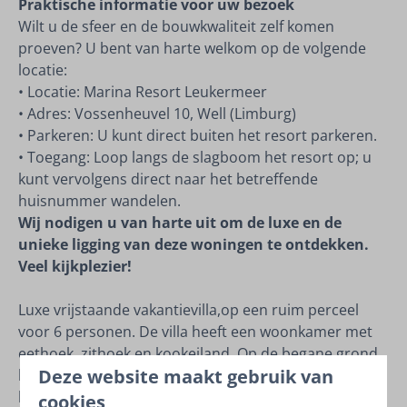
Praktische informatie voor uw bezoek
Wilt u de sfeer en de bouwkwaliteit zelf komen
proeven? U bent van harte welkom op de volgende
locatie:
• Locatie: Marina Resort Leukermeer
• Adres: Vossenheuvel 10, Well (Limburg)
• Parkeren: U kunt direct buiten het resort parkeren.
• Toegang: Loop langs de slagboom het resort op; u
kunt vervolgens direct naar het betreffende
huisnummer wandelen.
Wij nodigen u van harte uit om de luxe en de
unieke ligging van deze woningen te ontdekken.
Veel kijkplezier!
Luxe vrijstaande vakantievilla,op een ruim perceel
voor 6 personen. De villa heeft een woonkamer met
eethoek, zithoek en kookeiland. Op de begane grond
Deze website maakt gebruik van
bevindt zich een slaapkamer met aangrenzende
badkamer. Op de bovenverdieping zijn twee
cookies