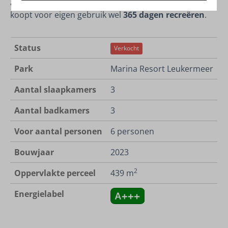
als vast hoofdverblijf. U mag wanneer u een woning
koopt voor eigen gebruik wel
365 dagen recreëren
.
Status
Verkocht
Park
Marina Resort Leukermeer
Aantal slaapkamers
3
Aantal badkamers
3
Voor aantal personen
6 personen
Bouwjaar
2023
2
Oppervlakte perceel
439 m
Energielabel