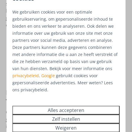
slaapkamers met ieder een eigen aangrenzende
badkamer. Er is een apart toilet. Buiten is er een
We gebruiken cookies voor een optimale
gezellig terras. De woning heeft de beschikking over
gebruikservaring, om gepersonaliseerde inhoud te
een eigen parkeerplaats en een berging.
bieden en ons verkeer te analyseren. Ook delen we
informatie over uw gebruik van onze site met onze
✓ Woonkamer met eethoek, zithoek en kookeiland
partners voor social media, adverteren en analyse.
✓ Ruim perceel
Deze partners kunnen deze gegevens combineren
met andere informatie die u aan ze heeft verstrekt of
✓ 3 slaapkamers met aangrenzende badkamer
die ze hebben verzameld op basis van uw gebruik
✓ Riant terras
van hun diensten. Bekijk voor meer informatie ons
privacybeleid
.
Google
gebruikt cookies voor
✓ Berging
gepersonaliseerde advertenties. Meer weten? Lees
ons privacybeleid.
Permanente bewoning niet
toegestaan
Alles accepteren
Op het park is permanente bewoning vanuit de
Zelf instellen
gemeente
niet toegestaan
. U kunt zich dus niet
inschrijven bij de gemeente en de woning gebruiken
Weigeren