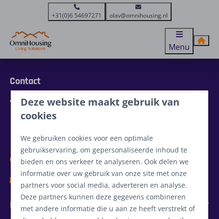
+31(0)6 54697271
olav@omnihousing.nl
Menu
Contact
Deze website maakt gebruik van
Grotel 7
5761 RA Bakel
cookies
Brabant
Nederland
We gebruiken cookies voor een optimale
gebruikservaring, om gepersonaliseerde inhoud te
+31(0)6 54697271
bieden en ons verkeer te analyseren. Ook delen we
informatie over uw gebruik van onze site met onze
olav@omnihousing.nl
partners voor social media, adverteren en analyse.
Deze partners kunnen deze gegevens combineren
Informatie
met andere informatie die u aan ze heeft verstrekt of