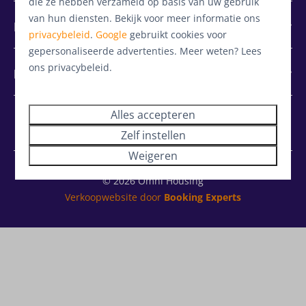
die ze hebben verzameld op basis van uw gebruik
van hun diensten. Bekijk voor meer informatie ons
Investeren
privacybeleid
.
Google
gebruikt cookies voor
gepersonaliseerde advertenties. Meer weten? Lees
ons privacybeleid.
Diensten
Alles accepteren
Zelf instellen
Weigeren
© 2026 Omni Housing
Verkoopwebsite door
Booking Experts