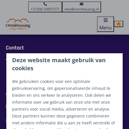
+31(0)6 54697271
olav@omnihousing.nl
Menu
Contact
Deze website maakt gebruik van
Grotel 7
5761 RA Bakel
cookies
Brabant
Nederland
We gebruiken cookies voor een optimale
gebruikservaring, om gepersonaliseerde inhoud te
+31(0)6 54697271
bieden en ons verkeer te analyseren. Ook delen we
informatie over uw gebruik van onze site met onze
olav@omnihousing.nl
partners voor social media, adverteren en analyse.
Deze partners kunnen deze gegevens combineren
Informatie
met andere informatie die u aan ze heeft verstrekt of