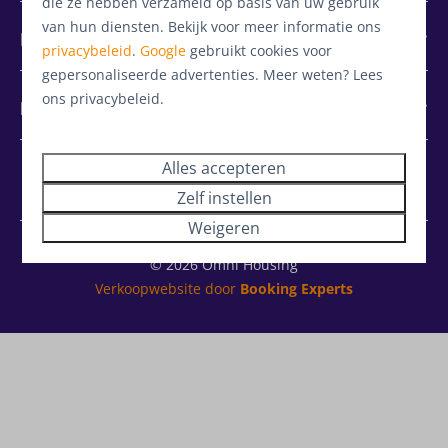
die ze hebben verzameld op basis van uw gebruik
van hun diensten. Bekijk voor meer informatie ons
Investeren
privacybeleid
.
Google
gebruikt cookies voor
gepersonaliseerde advertenties. Meer weten? Lees
ons privacybeleid.
Diensten
Alles accepteren
Zelf instellen
Weigeren
© 2026 Omni Housing
Verkoopwebsite door
Booking Experts