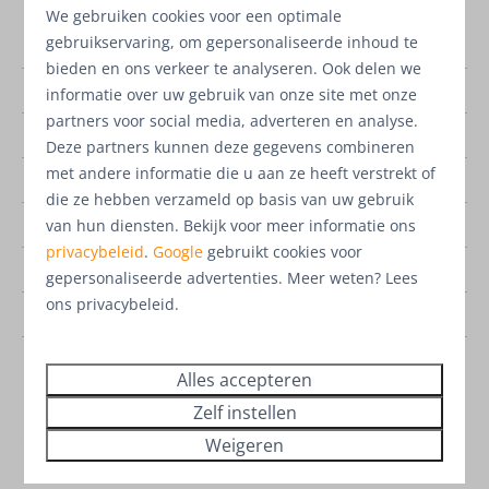
We gebruiken cookies voor een optimale
Park
Marina Resort
gebruikservaring, om gepersonaliseerde inhoud te
Leukermeer
bieden en ons verkeer te analyseren. Ook delen we
Aantal slaapkamers
1 slaapkamer
informatie over uw gebruik van onze site met onze
partners voor social media, adverteren en analyse.
Aantal badkamers
1 badkamer
Deze partners kunnen deze gegevens combineren
met andere informatie die u aan ze heeft verstrekt of
Voor aantal personen
2 personen
die ze hebben verzameld op basis van uw gebruik
Bouwjaar
2022
van hun diensten. Bekijk voor meer informatie ons
privacybeleid
.
Google
gebruikt cookies voor
2
Woonoppervlakte
52 m
gepersonaliseerde advertenties. Meer weten? Lees
ons privacybeleid.
Huisnummer op park
222
Energielabel
Alles accepteren
Zelf instellen
Weigeren
€ 295.000,-
excl. btw k.k.